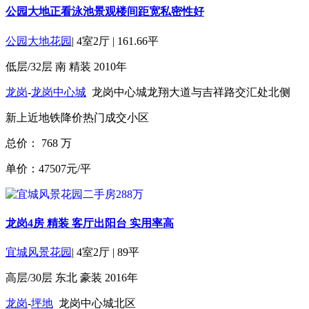
公园大地正看泳池景观楼间距宽私密性好
公园大地花园
|
4室2厅
|
161.66平
低层/32层
南
精装
2010年
龙岗
-
龙岗中心城
龙岗中心城龙翔大道与吉祥路交汇处北侧
新上
近地铁
降价
热门成交小区
总价：
768
万
单价：47507元/平
龙岗4房 精装 客厅出阳台 实用率高
宜城风景花园
|
4室2厅
|
89平
高层/30层
东北
豪装
2016年
龙岗
-
坪地
龙岗中心城北区