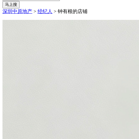
马上搜
深圳中原地产
>
经纪人
>
钟有根的店铺