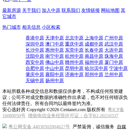
最新房源
关于我们
加入中原
联系我们
友情链接
网站地图
其
它城市
热门城市
相关信息
小区检索
香港中原
天津中原
北京中原
上海中原
广州中原
深圳中原
澳门中原
重庆中原
成都中原
武汉中原
长沙中原
惠州中原
东莞中原
长春中原
大连中原
沈阳中原
南宁中原
杭州中原
南昌中原
珠海中原
西安中原
佛山中原
赣州中原
福州中原
厦门中原
合肥中原
中山中原
昆明中原
哈尔滨中原
宁波中原
肇庆中原
襄阳中原
济南中原
郑州中原
兰州中原
无锡中原
扬州中原
本站所载各种成交信息和数据仅供参考，不构成任何投资建
议；公司不对成交数据的准确性作出承诺，也不对任何错误负
任何法律责任。所有合同均以最终签约为准。
安心选好房 Copyright ©2026 Centanet.com 版权所有
粤ICP备
16080050号
增值电信业务经营许可证：合字B2-20210337
粤公网安备 44030502004627号
严禁返佣，诚信服务
自媒