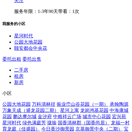
关注
服务年限：
1-3年
90天带看：
1次
我服务的小区
星河时代
公园大地花园
颐安都会中央花
委托出租
委托出售
二手房
租房
新房
小区
公园大地花园
万科清林径
振业峦山谷花园（一期）
承翰陶源
万象天成（盛龙花园二期）
星河上寓
龙岗鸿基花园
中海康城
花园
鹏达摩尔城
金汐府
中粮祥云广场
城市中心花园
宏兴苑
星河时代
绿色满庭芳
珑瑜
国香清林郡（国香尚居）
龙福一村
育龙庭（佳盛园）
今日香沙御景园
京基御景中央（二期）
宝