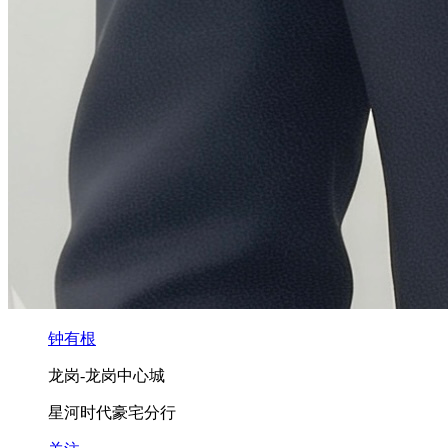
钟有根
龙岗-龙岗中心城
星河时代豪宅分行