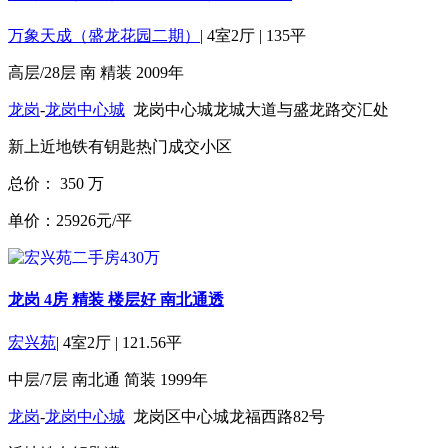
万象天成（盛龙花园二期）
|
4室2厅
|
135平
高层/28层
南
精装
2009年
龙岗
-
龙岗中心城
龙岗中心城龙城大道与盛龙路交汇处
新上
近地铁
有钥匙
热门成交小区
总价：
350
万
单价：25926元/平
龙岗 4房 精装 楼层好 南北通透
宏兴苑
|
4室2厅
|
121.56平
中层/7层
南北通
简装
1999年
龙岗
-
龙岗中心城
龙岗区中心城龙福西路82号