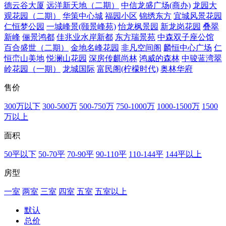
德云谷大厦
远洋新天地（二期）
中信龙盛广场(商办)
龙园大
观花园（二期）
华策中心城
福园小区
锦绣东方
宜城风景花园
仁恒梦公园
一城峰景(颐景峰苑)
怡龙枫景园
新龙岗花园
叠翠
新峰
俪景鸿都
佳兆业水岸新都
东方瑞景苑
中森双子座公馆
百合盛世（二期）
金地名峰花园
非凡空间阁
麟恒中心广场
仁
恒峦山美地
悦澜山花园
深房传麒尚林
鸿威的森林
中骏蓝湾翠
岭花园（一期）
龙城国际
富民阁(柠檬时代)
奥林华府
售价
300万以下
300-500万
500-750万
750-1000万
1000-1500万
1500
万以上
面积
50平以下
50-70平
70-90平
90-110平
110-144平
144平以上
房型
一室
两室
三室
四室
五室
五室以上
默认
总价