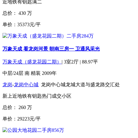
近地铁
有钥匙
满二
总价：
430
万
单价：35373元/平
万象天成 看龙岗河景 朝南三房一 卫通风采光
万象天成（盛龙花园二期）
|
3室2厅
|
88.97平
中层/24层
南
精装
2009年
龙岗
-
龙岗中心城
龙岗中心城龙城大道与盛龙路交汇处
新上
近地铁
有钥匙
热门成交小区
总价：
260
万
单价：29223元/平