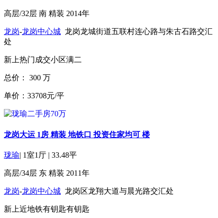
高层/32层
南
精装
2014年
龙岗
-
龙岗中心城
龙岗龙城街道五联村连心路与朱古石路交汇
处
新上
热门成交小区
满二
总价：
300
万
单价：33708元/平
龙岗大运 1房 精装 地铁口 投资住家均可 楼
珑瑜
|
1室1厅
|
33.48平
高层/34层
东
精装
2011年
龙岗
-
龙岗中心城
龙岗区龙翔大道与晨光路交汇处
新上
近地铁
有钥匙
有钥匙