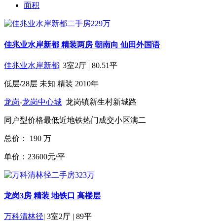
面积
佳兆业水岸新都 精装两房 朝南向 仙田外国语
佳兆业水岸新都
|
3室2厅
|
80.51平
低层/28层
未知
精装
2010年
龙岗
-
龙岗中心城
龙岗镇新生村新城路
同户型价格最低
近地铁
热门成交小区
满二
总价：
190
万
单价：23600元/平
龙岗3房 精装 地铁口 高楼层
万科清林径
|
3室2厅
|
89平