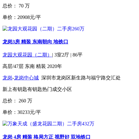
总价：
70
万
单价：20908元/平
龙岗3房 精装 东南朝向 地铁口
龙园大观花园（二期）
|
3室2厅
|
86平
高层/47层
东南
精装
2020年
龙岗
-
龙岗中心城
深圳市龙岗区新生路与福宁路交汇处
新上
有钥匙
有钥匙
热门成交小区
总价：
260
万
单价：30233元/平
龙岗 4房 精装 格局方正 视野好 双地铁口