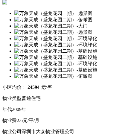
小区均价：
24594
元/平
物业类型
普通住宅
年
代
2009年
物
业
费
2.6元/平/月
物业公司
深圳市大众物业管理公司