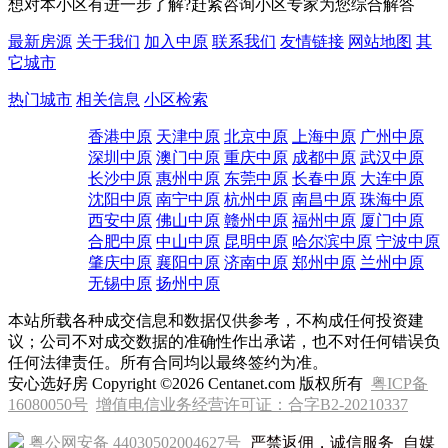
想对本小区有进一步了解?赶紧咨询小区专家为您综合解答
最新房源
关于我们
加入中原
联系我们
友情链接
网站地图
其
它城市
热门城市
相关信息
小区检索
香港中原
天津中原
北京中原
上海中原
广州中原
深圳中原
澳门中原
重庆中原
成都中原
武汉中原
长沙中原
惠州中原
东莞中原
长春中原
大连中原
沈阳中原
南宁中原
杭州中原
南昌中原
珠海中原
西安中原
佛山中原
赣州中原
福州中原
厦门中原
合肥中原
中山中原
昆明中原
哈尔滨中原
宁波中原
肇庆中原
襄阳中原
济南中原
郑州中原
兰州中原
无锡中原
扬州中原
本站所载各种成交信息和数据仅供参考，不构成任何投资建
议；公司不对成交数据的准确性作出承诺，也不对任何错误负
任何法律责任。所有合同均以最终签约为准。
安心选好房 Copyright ©2026 Centanet.com 版权所有
粤ICP备
16080050号
增值电信业务经营许可证：合字B2-20210337
粤公网安备 44030502004627号
严禁返佣，诚信服务
自媒