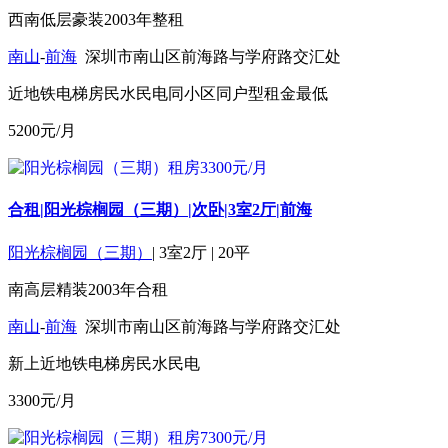
西南
低层
豪装
2003年
整租
南山
-
前海
深圳市南山区前海路与学府路交汇处
近地铁
电梯房
民水民电
同小区同户型租金最低
5200
元/月
合租|阳光棕榈园（三期）|次卧|3室2厅|前海
阳光棕榈园（三期）
|
3室2厅
|
20平
南
高层
精装
2003年
合租
南山
-
前海
深圳市南山区前海路与学府路交汇处
新上
近地铁
电梯房
民水民电
3300
元/月