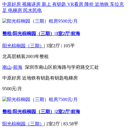
中原好房
视频讲房
新上
有钥匙
VR看房
降价
近地铁
车位充
足
电梯房
民水民电
整租|阳光棕榈园（三期）|3室2厅|前海
阳光棕榈园（三期）
|
3室2厅
|
105平
北
高层
精装
2003年
整租
南山
-
前海
深圳市南山区前海路与学府路交汇处
中原好房
近地铁
有钥匙
有钥匙
电梯房
9500
元/月
整租|阳光棕榈园（三期）|2室2厅|前海
阳光棕榈园（三期）
|
2室2厅
|
83.58平