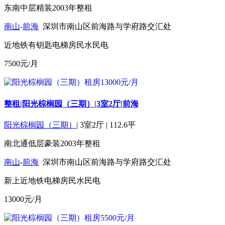
东南
中层
精装
2003年
整租
南山
-
前海
深圳市南山区前海路与学府路交汇处
近地铁
有钥匙
电梯房
民水民电
7500
元/月
整租|阳光棕榈园（三期）|3室2厅|前海
阳光棕榈园（三期）
|
3室2厅
|
112.6平
南北通
低层
豪装
2003年
整租
南山
-
前海
深圳市南山区前海路与学府路交汇处
新上
近地铁
电梯房
民水民电
13000
元/月