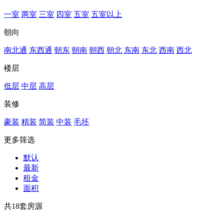
一室
两室
三室
四室
五室
五室以上
朝向
南北通
东西通
朝东
朝南
朝西
朝北
东南
东北
西南
西北
楼层
低层
中层
高层
装修
豪装
精装
简装
中装
毛坯
更多筛选
默认
最新
租金
面积
共
18
套房源