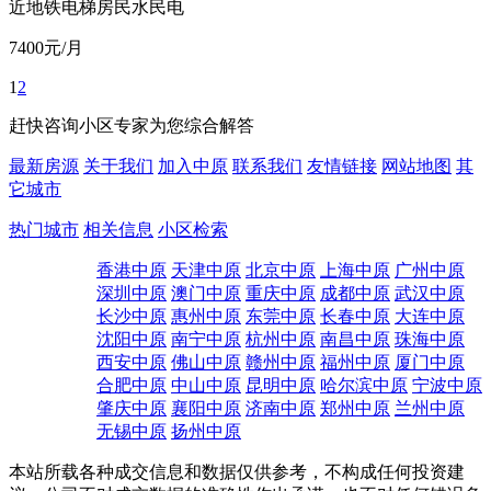
近地铁
电梯房
民水民电
7400
元/月
1
2
赶快咨询小区专家为您综合解答
最新房源
关于我们
加入中原
联系我们
友情链接
网站地图
其
它城市
热门城市
相关信息
小区检索
香港中原
天津中原
北京中原
上海中原
广州中原
深圳中原
澳门中原
重庆中原
成都中原
武汉中原
长沙中原
惠州中原
东莞中原
长春中原
大连中原
沈阳中原
南宁中原
杭州中原
南昌中原
珠海中原
西安中原
佛山中原
赣州中原
福州中原
厦门中原
合肥中原
中山中原
昆明中原
哈尔滨中原
宁波中原
肇庆中原
襄阳中原
济南中原
郑州中原
兰州中原
无锡中原
扬州中原
本站所载各种成交信息和数据仅供参考，不构成任何投资建