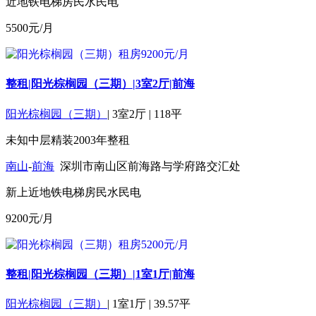
近地铁
电梯房
民水民电
5500
元/月
整租|阳光棕榈园（三期）|3室2厅|前海
阳光棕榈园（三期）
|
3室2厅
|
118平
未知
中层
精装
2003年
整租
南山
-
前海
深圳市南山区前海路与学府路交汇处
新上
近地铁
电梯房
民水民电
9200
元/月
整租|阳光棕榈园（三期）|1室1厅|前海
阳光棕榈园（三期）
|
1室1厅
|
39.57平