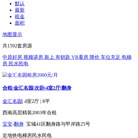
默认
最新
租金
面积
地图显示
共
1592
套房源
中原好房
视频讲房
新上
有钥匙
VR看房
降价
车位充足
电梯
房
民水民电
合租|金汇名园|次卧|4室2厅|翻身
金汇名园
|
4室2厅
|
8平
西南
高层
精装
2003年
合租
宝安
-
翻身
宝城41区翻身路与甲岸路25号
近地铁
电梯房
民水民电