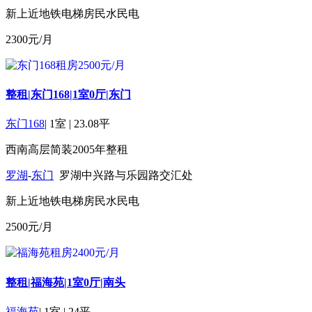
新上
近地铁
电梯房
民水民电
2300
元/月
整租|东门168|1室0厅|东门
东门168
|
1室
|
23.08平
西南
高层
简装
2005年
整租
罗湖
-
东门
罗湖中兴路与乐园路交汇处
新上
近地铁
电梯房
民水民电
2500
元/月
整租|福海苑|1室0厅|南头
福海苑
|
1室
|
24平