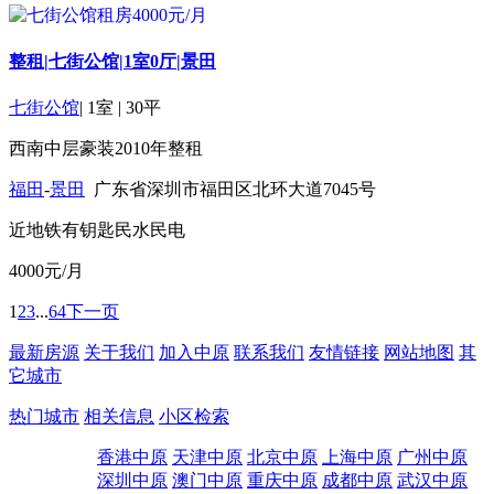
整租|七街公馆|1室0厅|景田
七街公馆
|
1室
|
30平
西南
中层
豪装
2010年
整租
福田
-
景田
广东省深圳市福田区北环大道7045号
近地铁
有钥匙
民水民电
4000
元/月
1
2
3
...
64
下一页
最新房源
关于我们
加入中原
联系我们
友情链接
网站地图
其
它城市
热门城市
相关信息
小区检索
香港中原
天津中原
北京中原
上海中原
广州中原
深圳中原
澳门中原
重庆中原
成都中原
武汉中原