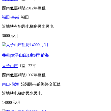
西南
低层
精装
2012年
整租
福田
-
皇岗
福田
近地铁
有钥匙
电梯房
民水民电
3600
元/月
整租|太子山庄|1室0厅|前海
太子山庄
|
1室
|
22平
西南
低层
精装
1997年
整租
南山
-
前海
沿湖路与前海路交汇处
近地铁
电梯房
民水民电
14000
元/月