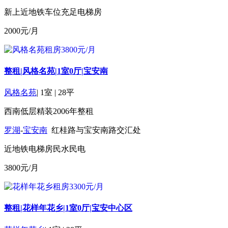
新上
近地铁
车位充足
电梯房
2000
元/月
整租|风格名苑|1室0厅|宝安南
风格名苑
|
1室
|
28平
西南
低层
精装
2006年
整租
罗湖
-
宝安南
红桂路与宝安南路交汇处
近地铁
电梯房
民水民电
3800
元/月
整租|花样年花乡|1室0厅|宝安中心区