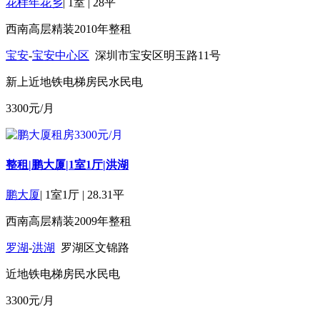
花样年花乡
|
1室
|
28平
西南
高层
精装
2010年
整租
宝安
-
宝安中心区
深圳市宝安区明玉路11号
新上
近地铁
电梯房
民水民电
3300
元/月
整租|鹏大厦|1室1厅|洪湖
鹏大厦
|
1室1厅
|
28.31平
西南
高层
精装
2009年
整租
罗湖
-
洪湖
罗湖区文锦路
近地铁
电梯房
民水民电
3300
元/月