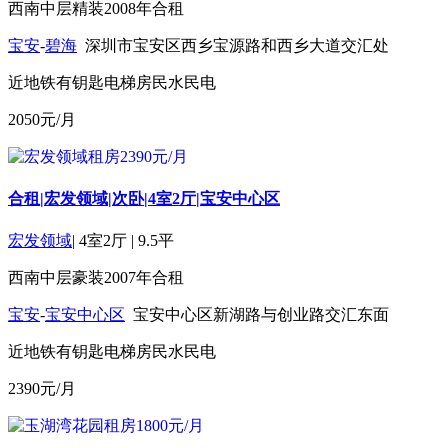
西南
中层
精装
2008年
合租
宝安
-
碧海
深圳市宝安区西乡宝源路和西乡大道交汇处
近地铁
有钥匙
电梯房
民水民电
2050
元/月
合租|宏发领域|次卧|4室2厅|宝安中心区
宏发领域
|
4室2厅
|
9.5平
西南
中层
豪装
2007年
合租
宝安
-
宝安中心区
宝安中心区新湖路与创业路交汇东面
近地铁
有钥匙
电梯房
民水民电
2390
元/月