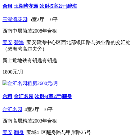
合租|玉湖湾花园|次卧|5室2厅|碧海
玉湖湾花园
|
5室2厅
|
10平
西南
中层
简装
2008年
合租
宝安
-
碧海
宝安碧海中心区西北部银田路与兴业路的交汇处
（碧海湾高尔夫旁）
新上
近地铁
有钥匙
有钥匙
1800
元/月
合租|金汇名园|次卧|4室2厅|翻身
金汇名园
|
4室2厅
|
10平
西南
高层
精装
2003年
合租
宝安
-
翻身
宝城41区翻身路与甲岸路25号