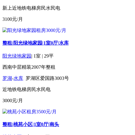
新上
近地铁
电梯房
民水民电
3100
元/月
整租|阳光绿地家园|1室0厅|水库
阳光绿地家园
|
1室
|
29平
西南
中层
精装
2007年
整租
罗湖
-
水库
罗湖区爱国路3003号
近地铁
电梯房
民水民电
3000
元/月
整租|桃苑小区|1室0厅|南头