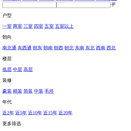
平
户型
一室
两室
三室
四室
五室
五室以上
朝向
南北通
东西通
朝东
朝南
朝西
朝北
东南
东北
西南
西北
楼层
低层
中层
高层
装修
豪装
精装
简装
中装
毛坯
年代
近2年
近5年
近10年
近15年
近20年
更多筛选