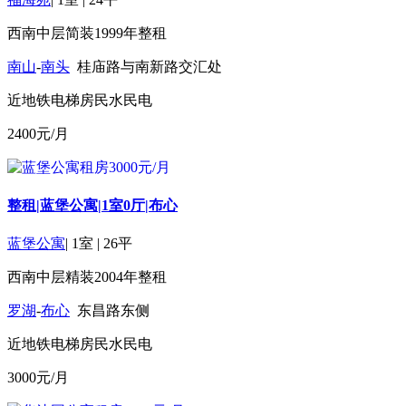
西南
中层
简装
1999年
整租
南山
-
南头
桂庙路与南新路交汇处
近地铁
电梯房
民水民电
2400
元/月
整租|蓝堡公寓|1室0厅|布心
蓝堡公寓
|
1室
|
26平
西南
中层
精装
2004年
整租
罗湖
-
布心
东昌路东侧
近地铁
电梯房
民水民电
3000
元/月