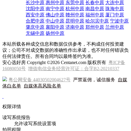
长沙中原
惠州中原
东莞中原
长春中原
大连中原
沈阳中原
南宁中原
杭州中原
南昌中原
珠海中原
西安中原
佛山中原
赣州中原
福州中原
厦门中原
合肥中原
中山中原
昆明中原
哈尔滨中原
宁波中原
肇庆中原
襄阳中原
济南中原
郑州中原
兰州中原
无锡中原
扬州中原
本站所载各种成交信息和数据仅供参考，不构成任何投资建
议；公司不对成交数据的准确性作出承诺，也不对任何错误负
任何法律责任。所有合同均以最终签约为准。
安心选好房 Copyright ©2026 Centanet.com 版权所有
粤ICP备
16080050号
增值电信业务经营许可证：合字B2-20210337
粤公网安备 44030502004627号
严禁返佣，诚信服务
自媒
体白名单
自媒体高风险名单
权限详情
读写系统报告
允许读写系统设置项
拍照权限