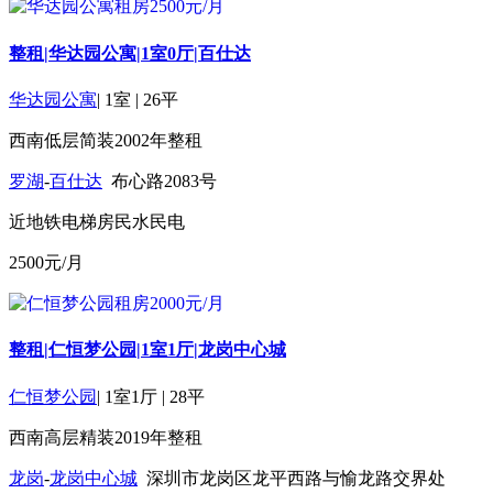
整租|华达园公寓|1室0厅|百仕达
华达园公寓
|
1室
|
26平
西南
低层
简装
2002年
整租
罗湖
-
百仕达
布心路2083号
近地铁
电梯房
民水民电
2500
元/月
整租|仁恒梦公园|1室1厅|龙岗中心城
仁恒梦公园
|
1室1厅
|
28平
西南
高层
精装
2019年
整租
龙岗
-
龙岗中心城
深圳市龙岗区龙平西路与愉龙路交界处