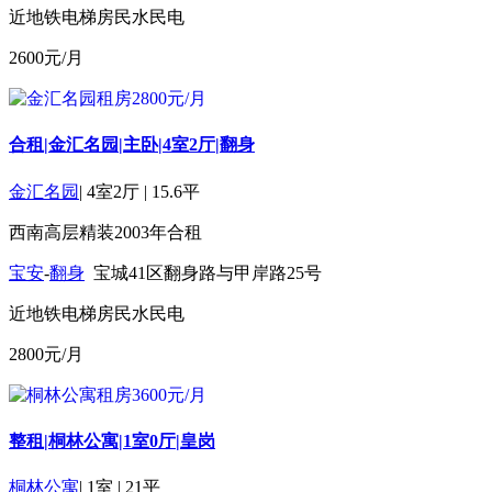
近地铁
电梯房
民水民电
2600
元/月
合租|金汇名园|主卧|4室2厅|翻身
金汇名园
|
4室2厅
|
15.6平
西南
高层
精装
2003年
合租
宝安
-
翻身
宝城41区翻身路与甲岸路25号
近地铁
电梯房
民水民电
2800
元/月
整租|桐林公寓|1室0厅|皇岗
桐林公寓
|
1室
|
21平