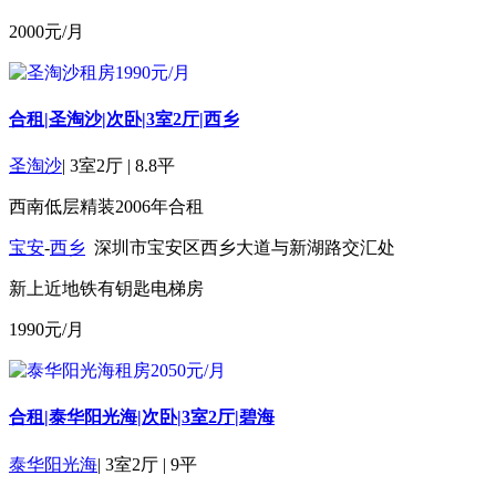
2000
元/月
合租|圣淘沙|次卧|3室2厅|西乡
圣淘沙
|
3室2厅
|
8.8平
西南
低层
精装
2006年
合租
宝安
-
西乡
深圳市宝安区西乡大道与新湖路交汇处
新上
近地铁
有钥匙
电梯房
1990
元/月
合租|泰华阳光海|次卧|3室2厅|碧海
泰华阳光海
|
3室2厅
|
9平