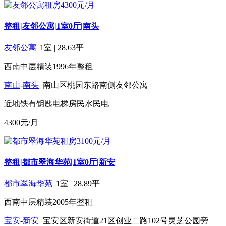
整租|友邻公寓|1室0厅|南头
友邻公寓
|
1室
|
28.63平
西南
中层
精装
1996年
整租
南山
-
南头
南山区桃园东路南侧友邻公寓
近地铁
有钥匙
电梯房
民水民电
4300
元/月
整租|都市翠海华苑|1室0厅|新安
都市翠海华苑
|
1室
|
28.89平
西南
中层
精装
2005年
整租
宝安
-
新安
宝安区新安街道21区创业二路102号灵芝公园旁