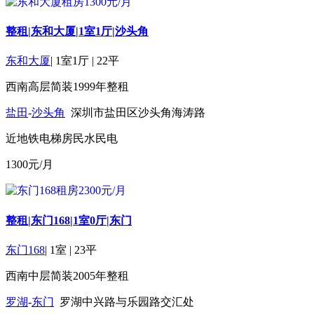
整租|东和大厦|1室1厅|沙头角
东和大厦
|
1室1厅
|
22平
西南
高层
简装
1999年
整租
盐田
-
沙头角
深圳市盐田区沙头角海涛路
近地铁
电梯房
民水民电
1300
元/月
整租|东门168|1室0厅|东门
东门168
|
1室
|
23平
西南
中层
简装
2005年
整租
罗湖
-
东门
罗湖中兴路与乐园路交汇处