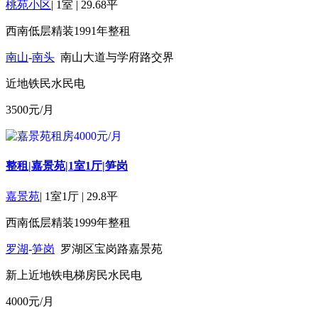
桃苑小区
|
1室
|
29.68平
西南
低层
精装
1991年
整租
南山
-
南头
南山大道与学府路交界
近地铁
民水民电
3500
元/月
整租|嘉景苑|1室1厅|笋岗
嘉景苑
|
1室1厅
|
29.8平
西南
低层
精装
1999年
整租
罗湖
-
笋岗
罗湖区宝岗路嘉景苑
新上
近地铁
电梯房
民水民电
4000
元/月