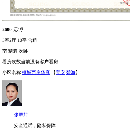
2600
元/月
3室2厅
10平
合租
南
精装
次卧
看房次数
当前没有客户看房
小区名称
槟城西岸华庭
【
宝安
碧海
】
张翠芹
安全通话，隐私保障