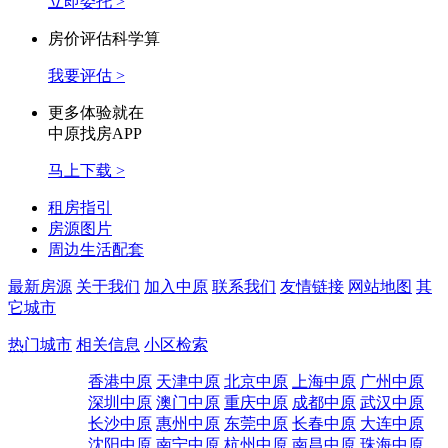
立即委托 >
房价评估科学算
我要评估 >
更多体验就在
中原找房APP
马上下载 >
租房指引
房源图片
周边生活配套
最新房源
关于我们
加入中原
联系我们
友情链接
网站地图
其
它城市
热门城市
相关信息
小区检索
香港中原
天津中原
北京中原
上海中原
广州中原
深圳中原
澳门中原
重庆中原
成都中原
武汉中原
长沙中原
惠州中原
东莞中原
长春中原
大连中原
沈阳中原
南宁中原
杭州中原
南昌中原
珠海中原