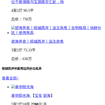
位于新湖路与宝源路交汇处，地
4室2厅
96.5平
总价：750万
碧海笋盘丨槟城西岸丨业主急售
3室2厅
75.33平
总价：630万
槟城西岸华庭
周边同价位租房
查看全部
>
泰华阳光海
【
宝安
碧海
】
5室2厅
18平
2700
元/月