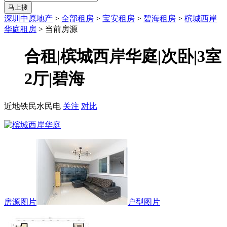
马上搜
深圳中原地产
>
全部租房
>
宝安租房
>
碧海租房
>
槟城西岸
华庭租房
>
当前房源
合租|槟城西岸华庭|次卧|3室
2厅|碧海
近地铁
民水民电
关注
对比
房源图片
户型图片