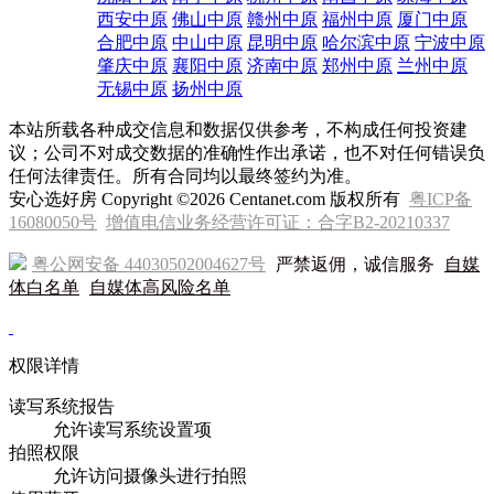
西安中原
佛山中原
赣州中原
福州中原
厦门中原
合肥中原
中山中原
昆明中原
哈尔滨中原
宁波中原
肇庆中原
襄阳中原
济南中原
郑州中原
兰州中原
无锡中原
扬州中原
本站所载各种成交信息和数据仅供参考，不构成任何投资建
议；公司不对成交数据的准确性作出承诺，也不对任何错误负
任何法律责任。所有合同均以最终签约为准。
安心选好房 Copyright ©2026 Centanet.com 版权所有
粤ICP备
16080050号
增值电信业务经营许可证：合字B2-20210337
粤公网安备 44030502004627号
严禁返佣，诚信服务
自媒
体白名单
自媒体高风险名单
权限详情
读写系统报告
允许读写系统设置项
拍照权限
允许访问摄像头进行拍照