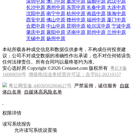
深圳中原
澳门中原
重庆中原
成都中原
武汉中原
长沙中原
惠州中原
东莞中原
长春中原
大连中原
沈阳中原
南宁中原
杭州中原
南昌中原
珠海中原
西安中原
佛山中原
赣州中原
福州中原
厦门中原
合肥中原
中山中原
昆明中原
哈尔滨中原
宁波中原
肇庆中原
襄阳中原
济南中原
郑州中原
兰州中原
无锡中原
扬州中原
本站所载各种成交信息和数据仅供参考，不构成任何投资建
议；公司不对成交数据的准确性作出承诺，也不对任何错误负
任何法律责任。所有合同均以最终签约为准。
安心选好房 Copyright ©2026 Centanet.com 版权所有
粤ICP备
16080050号
增值电信业务经营许可证：合字B2-20210337
粤公网安备 44030502004627号
严禁返佣，诚信服务
自媒
体白名单
自媒体高风险名单
权限详情
读写系统报告
允许读写系统设置项