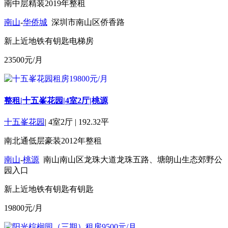
南
中层
精装
2019年
整租
南山
-
华侨城
深圳市南山区侨香路
新上
近地铁
有钥匙
电梯房
23500
元/月
整租|十五峯花园|4室2厅|桃源
十五峯花园
|
4室2厅
|
192.32平
南北通
低层
豪装
2012年
整租
南山
-
桃源
南山南山区龙珠大道龙珠五路、塘朗山生态郊野公
园入口
新上
近地铁
有钥匙
有钥匙
19800
元/月