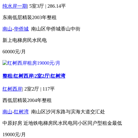
纯水岸一期
|
5室3厅
|
286.14平
东南
低层
精装
2003年
整租
南山
-
华侨城
南山区华侨城香山中街
新上
电梯房
民水民电
60000
元/月
整租|红树西岸|2室2厅|红树湾
红树西岸
|
2室2厅
|
117平
西
低层
精装
2004年
整租
南山
-
红树湾
南山区沙河东路与滨海大道交汇处
中原好房
近地铁
电梯房
民水民电
同小区同户型租金最低
19000
元/月