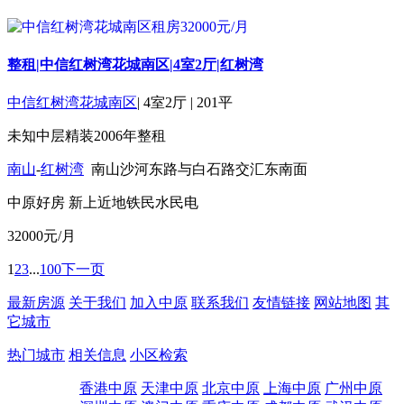
整租|中信红树湾花城南区|4室2厅|红树湾
中信红树湾花城南区
|
4室2厅
|
201平
未知
中层
精装
2006年
整租
南山
-
红树湾
南山沙河东路与白石路交汇东南面
中原好房
新上
近地铁
民水民电
32000
元/月
1
2
3
...
100
下一页
最新房源
关于我们
加入中原
联系我们
友情链接
网站地图
其
它城市
热门城市
相关信息
小区检索
香港中原
天津中原
北京中原
上海中原
广州中原