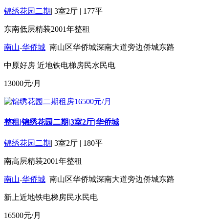
锦绣花园二期
|
3室2厅
|
177平
东南
低层
精装
2001年
整租
南山
-
华侨城
南山区华侨城深南大道旁边侨城东路
中原好房
近地铁
电梯房
民水民电
13000
元/月
整租|锦绣花园二期|3室2厅|华侨城
锦绣花园二期
|
3室2厅
|
180平
南
高层
精装
2001年
整租
南山
-
华侨城
南山区华侨城深南大道旁边侨城东路
新上
近地铁
电梯房
民水民电
16500
元/月