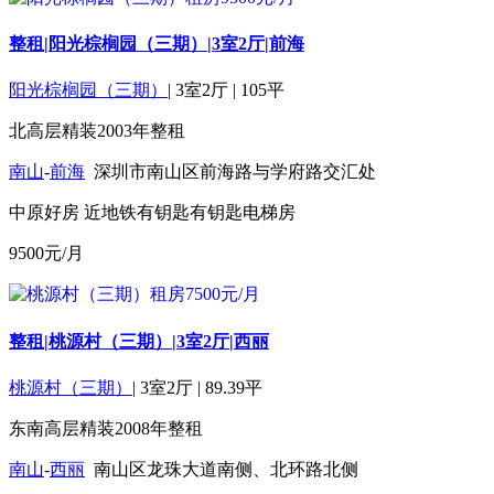
整租|阳光棕榈园（三期）|3室2厅|前海
阳光棕榈园（三期）
|
3室2厅
|
105平
北
高层
精装
2003年
整租
南山
-
前海
深圳市南山区前海路与学府路交汇处
中原好房
近地铁
有钥匙
有钥匙
电梯房
9500
元/月
整租|桃源村（三期）|3室2厅|西丽
桃源村（三期）
|
3室2厅
|
89.39平
东南
高层
精装
2008年
整租
南山
-
西丽
南山区龙珠大道南侧、北环路北侧