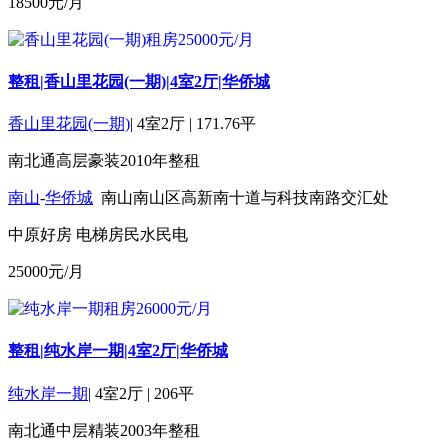
18500
元/月
整租|香山里花园(一期)|4室2厅|华侨城
香山里花园(一期)
|
4室2厅
|
171.76平
南北通
高层
豪装
2010年
整租
南山
-
华侨城
南山南山区高新南十道与科技南路交汇处
中原好房
电梯房
民水民电
25000
元/月
整租|纯水岸一期|4室2厅|华侨城
纯水岸一期
|
4室2厅
|
206平
南北通
中层
精装
2003年
整租