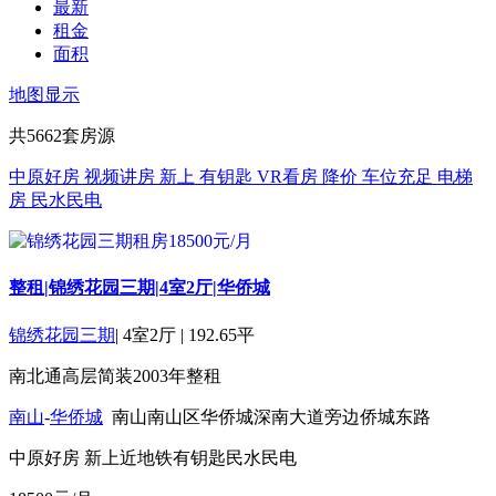
最新
租金
面积
地图显示
共
5662
套房源
中原好房
视频讲房
新上
有钥匙
VR看房
降价
车位充足
电梯
房
民水民电
整租|锦绣花园三期|4室2厅|华侨城
锦绣花园三期
|
4室2厅
|
192.65平
南北通
高层
简装
2003年
整租
南山
-
华侨城
南山南山区华侨城深南大道旁边侨城东路
中原好房
新上
近地铁
有钥匙
民水民电