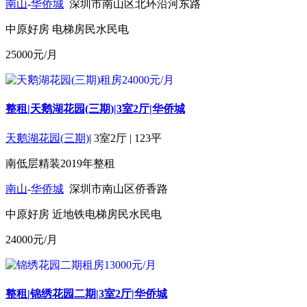
南山
-
华侨城
深圳市南山区北环沿河东路
中原好房
电梯房
民水民电
25000
元/月
整租|天鹅湖花园(三期)|3室2厅|华侨城
天鹅湖花园(三期)
|
3室2厅
|
123平
南
低层
精装
2019年
整租
南山
-
华侨城
深圳市南山区侨香路
中原好房
近地铁
电梯房
民水民电
24000
元/月
整租|锦绣花园二期|3室2厅|华侨城