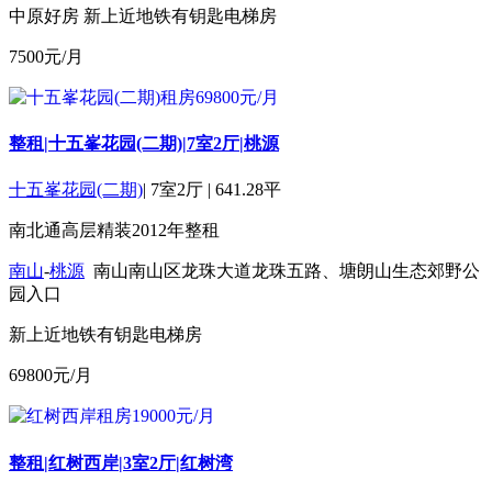
中原好房
新上
近地铁
有钥匙
电梯房
7500
元/月
整租|十五峯花园(二期)|7室2厅|桃源
十五峯花园(二期)
|
7室2厅
|
641.28平
南北通
高层
精装
2012年
整租
南山
-
桃源
南山南山区龙珠大道龙珠五路、塘朗山生态郊野公
园入口
新上
近地铁
有钥匙
电梯房
69800
元/月
整租|红树西岸|3室2厅|红树湾