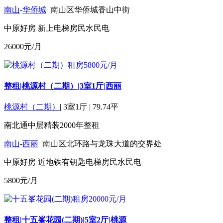
南山
-
华侨城
南山区华侨城香山中街
中原好房
新上
电梯房
民水民电
26000
元/月
整租|桃源村（二期）|3室1厅|西丽
桃源村（二期）
|
3室1厅
|
79.74平
南北通
中层
精装
2000年
整租
南山
-
西丽
南山区北环路与龙珠大道的交界处
中原好房
近地铁
有钥匙
电梯房
民水民电
5800
元/月
整租|十五峯花园(二期)|5室2厅|桃源