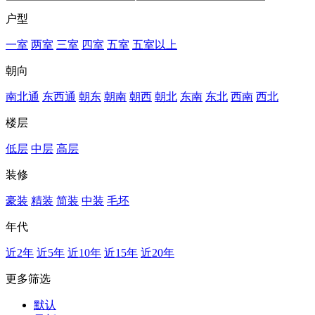
户型
一室
两室
三室
四室
五室
五室以上
朝向
南北通
东西通
朝东
朝南
朝西
朝北
东南
东北
西南
西北
楼层
低层
中层
高层
装修
豪装
精装
简装
中装
毛坯
年代
近2年
近5年
近10年
近15年
近20年
更多筛选
默认