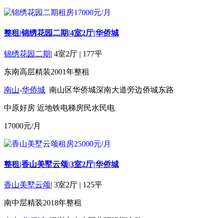
整租|锦绣花园二期|4室2厅|华侨城
锦绣花园二期
|
4室2厅
|
177平
东南
高层
精装
2001年
整租
南山
-
华侨城
南山区华侨城深南大道旁边侨城东路
中原好房
近地铁
电梯房
民水民电
17000
元/月
整租|香山美墅云颂|3室2厅|华侨城
香山美墅云颂
|
3室2厅
|
125平
南
中层
精装
2018年
整租