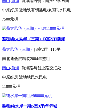
南山
-
前海
前海路西侧，南头中学对面
中原好房
近地铁
有钥匙
电梯房
民水民电
7500
元/月
整租|鼎太风华（三期）|3室2厅|前海
鼎太风华（三期）
|
3室2厅
|
115平
南北通
低层
精装
2004年
整租
南山
-
前海
前海路与创业路交汇处
中原好房
近地铁
民水民电
11800
元/月
整租|纯水岸一期|5室3厅|华侨城