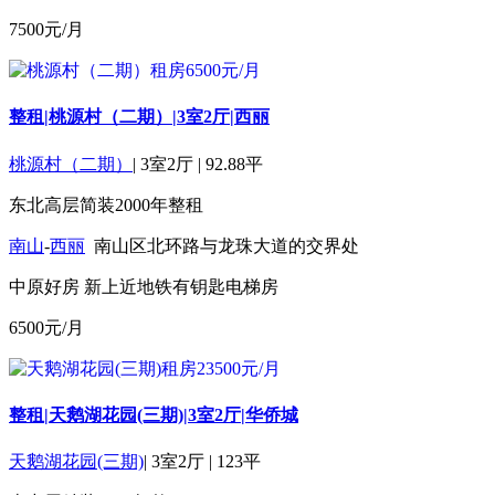
7500
元/月
整租|桃源村（二期）|3室2厅|西丽
桃源村（二期）
|
3室2厅
|
92.88平
东北
高层
简装
2000年
整租
南山
-
西丽
南山区北环路与龙珠大道的交界处
中原好房
新上
近地铁
有钥匙
电梯房
6500
元/月
整租|天鹅湖花园(三期)|3室2厅|华侨城
天鹅湖花园(三期)
|
3室2厅
|
123平