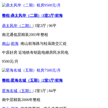
整租|鼎太风华（二期）|3室2厅|前海
鼎太风华（二期）
|
3室2厅
|
96平
南北通
低层
精装
2003年
整租
南山
-
前海
南山前海路与桂庙路交汇处
中原好房
近地铁
有钥匙
电梯房
民水民电
9500
元/月
整租|星海名城（五期）|2室1厅|前海
星海名城（五期）
|
2室1厅
|
84平
南
中层
精装
2006年
整租