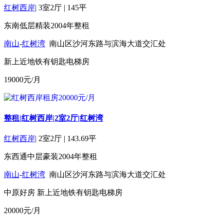
红树西岸
|
3室2厅
|
145平
东南
低层
精装
2004年
整租
南山
-
红树湾
南山区沙河东路与滨海大道交汇处
新上
近地铁
有钥匙
电梯房
19000
元/月
整租|红树西岸|2室2厅|红树湾
红树西岸
|
2室2厅
|
143.69平
东西通
中层
豪装
2004年
整租
南山
-
红树湾
南山区沙河东路与滨海大道交汇处
中原好房
新上
近地铁
有钥匙
电梯房
20000
元/月