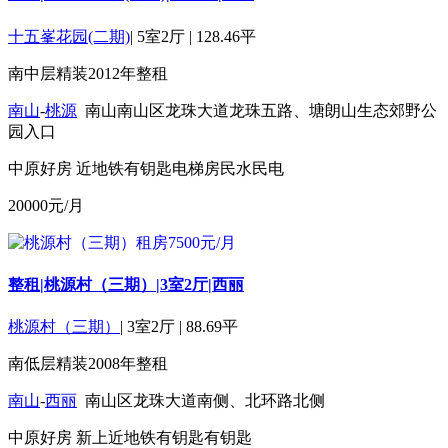
十五峯花园(二期)
|
5室2厅
|
128.46平
南
中层
精装
2012年
整租
南山
-
桃源
南山南山区龙珠大道龙珠五路、塘朗山生态郊野公
园入口
中原好房
近地铁
有钥匙
电梯房
民水民电
20000
元/月
整租|桃源村（三期）|3室2厅|西丽
桃源村（三期）
|
3室2厅
|
88.69平
南
低层
精装
2008年
整租
南山
-
西丽
南山区龙珠大道南侧、北环路北侧
中原好房
新上
近地铁
有钥匙
有钥匙