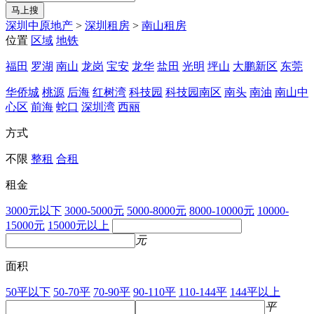
马上搜
深圳中原地产
>
深圳租房
>
南山租房
位置
区域
地铁
福田
罗湖
南山
龙岗
宝安
龙华
盐田
光明
坪山
大鹏新区
东莞
华侨城
桃源
后海
红树湾
科技园
科技园南区
南头
南油
南山中
心区
前海
蛇口
深圳湾
西丽
方式
不限
整租
合租
租金
3000元以下
3000-5000元
5000-8000元
8000-10000元
10000-
15000元
15000元以上
元
面积
50平以下
50-70平
70-90平
90-110平
110-144平
144平以上
平