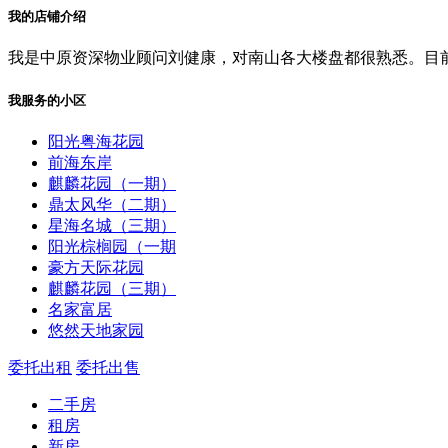
我的店铺介绍
我是中原资深物业顾问刘健康，对南山各大楼盘都很熟悉。目
我服务的小区
阳光粤海花园
前海东岸
麒麟花园（一期）
鼎太风华（二期）
星海名城（三期）
阳光棕榈园（一期
豪方天际花园
麒麟花园（三期）
名家富居
悠然天地家园
委托出租
委托出售
二手房
租房
新房