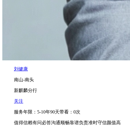
刘健康
南山-南头
新麒麟分行
关注
服务年限：
5-10年
90天带看：
0次
值得信赖
有问必答
沟通顺畅
靠谱负责
准时守信
颜值高