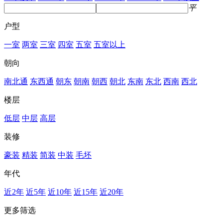
平
户型
一室
两室
三室
四室
五室
五室以上
朝向
南北通
东西通
朝东
朝南
朝西
朝北
东南
东北
西南
西北
楼层
低层
中层
高层
装修
豪装
精装
简装
中装
毛坯
年代
近2年
近5年
近10年
近15年
近20年
更多筛选