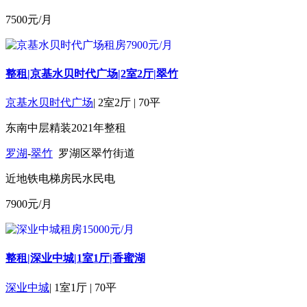
7500
元/月
整租|京基水贝时代广场|2室2厅|翠竹
京基水贝时代广场
|
2室2厅
|
70平
东南
中层
精装
2021年
整租
罗湖
-
翠竹
罗湖区翠竹街道
近地铁
电梯房
民水民电
7900
元/月
整租|深业中城|1室1厅|香蜜湖
深业中城
|
1室1厅
|
70平