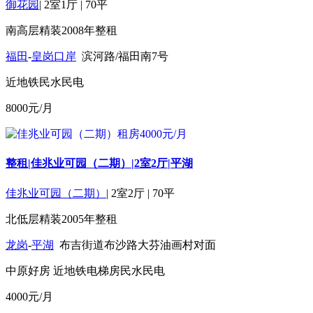
御花园
|
2室1厅
|
70平
南
高层
精装
2008年
整租
福田
-
皇岗口岸
滨河路/福田南7号
近地铁
民水民电
8000
元/月
整租|佳兆业可园（二期）|2室2厅|平湖
佳兆业可园（二期）
|
2室2厅
|
70平
北
低层
精装
2005年
整租
龙岗
-
平湖
布吉街道布沙路大芬油画村对面
中原好房
近地铁
电梯房
民水民电
4000
元/月