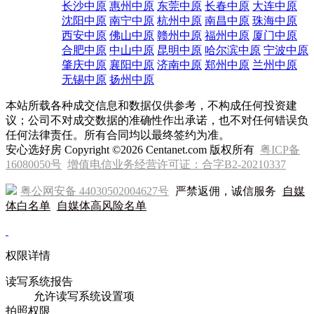
长沙中原
惠州中原
东莞中原
长春中原
大连中原
沈阳中原
南宁中原
杭州中原
南昌中原
珠海中原
西安中原
佛山中原
赣州中原
福州中原
厦门中原
合肥中原
中山中原
昆明中原
哈尔滨中原
宁波中原
肇庆中原
襄阳中原
济南中原
郑州中原
兰州中原
无锡中原
扬州中原
本站所载各种成交信息和数据仅供参考，不构成任何投资建
议；公司不对成交数据的准确性作出承诺，也不对任何错误负
任何法律责任。所有合同均以最终签约为准。
安心选好房 Copyright ©2026 Centanet.com 版权所有
粤ICP备
16080050号
增值电信业务经营许可证：合字B2-20210337
粤公网安备 44030502004627号
严禁返佣，诚信服务
自媒
体白名单
自媒体高风险名单
权限详情
读写系统报告
允许读写系统设置项
拍照权限