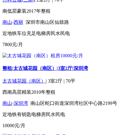
南
低层
豪装
2017年
整租
南山
-
西丽
深圳市南山区仙鼓路
近地铁
车位充足
电梯房
民水民电
7800
元/月
整租|太古城花园（南区）|3室2厅|深圳湾
太古城花园（南区）
|
3室2厅
|
70平
西南
高层
精装
2010年
整租
南山
-
深圳湾
南山区蛇口街道深圳湾社区中心路2199号
近地铁
有钥匙
电梯房
民水民电
10000
元/月