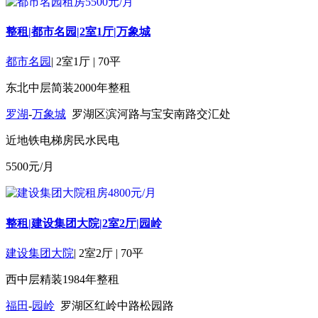
整租|都市名园|2室1厅|万象城
都市名园
|
2室1厅
|
70平
东北
中层
简装
2000年
整租
罗湖
-
万象城
罗湖区滨河路与宝安南路交汇处
近地铁
电梯房
民水民电
5500
元/月
整租|建设集团大院|2室2厅|园岭
建设集团大院
|
2室2厅
|
70平
西
中层
精装
1984年
整租
福田
-
园岭
罗湖区红岭中路松园路