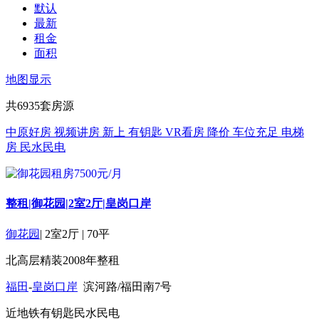
默认
最新
租金
面积
地图显示
共
6935
套房源
中原好房
视频讲房
新上
有钥匙
VR看房
降价
车位充足
电梯
房
民水民电
整租|御花园|2室2厅|皇岗口岸
御花园
|
2室2厅
|
70平
北
高层
精装
2008年
整租
福田
-
皇岗口岸
滨河路/福田南7号
近地铁
有钥匙
民水民电