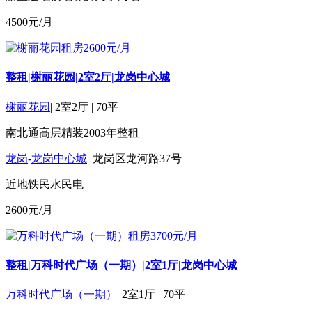
4500
元/月
整租|榭丽花园|2室2厅|龙岗中心城
榭丽花园
|
2室2厅
|
70平
南北通
高层
精装
2003年
整租
龙岗
-
龙岗中心城
龙岗区龙河路37号
近地铁
民水民电
2600
元/月
整租|万科时代广场（一期）|2室1厅|龙岗中心城
万科时代广场（一期）
|
2室1厅
|
70平