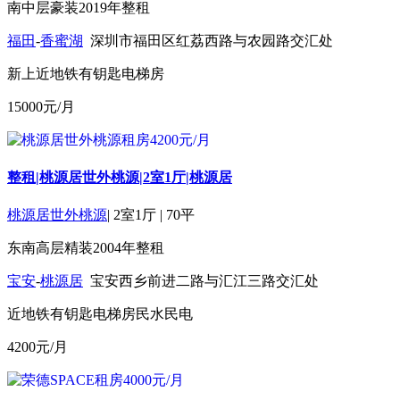
南
中层
豪装
2019年
整租
福田
-
香蜜湖
深圳市福田区红荔西路与农园路交汇处
新上
近地铁
有钥匙
电梯房
15000
元/月
整租|桃源居世外桃源|2室1厅|桃源居
桃源居世外桃源
|
2室1厅
|
70平
东南
高层
精装
2004年
整租
宝安
-
桃源居
宝安西乡前进二路与汇江三路交汇处
近地铁
有钥匙
电梯房
民水民电
4200
元/月