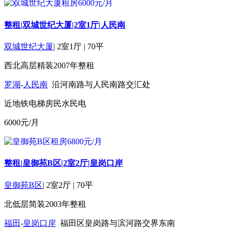
整租|双城世纪大厦|2室1厅|人民南
双城世纪大厦
|
2室1厅
|
70平
西北
高层
精装
2007年
整租
罗湖
-
人民南
沿河南路与人民南路交汇处
近地铁
电梯房
民水民电
6000
元/月
整租|皇御苑B区|2室2厅|皇岗口岸
皇御苑B区
|
2室2厅
|
70平
北
低层
简装
2003年
整租
福田
-
皇岗口岸
福田区皇岗路与滨河路交界东南