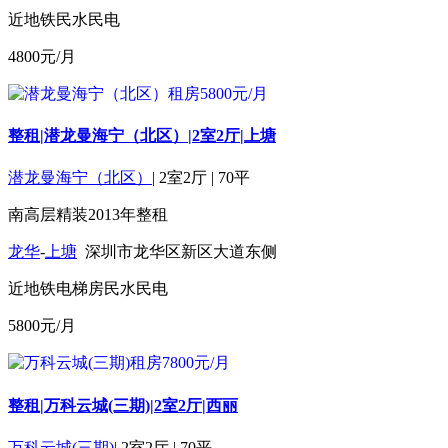
近地铁
民水民电
4800
元/月
整租|潜龙曼海宁（北区）|2室2厅|上塘
潜龙曼海宁（北区）
|
2室2厅
|
70平
南
高层
精装
2013年
整租
龙华
-
上塘
深圳市龙华区新区大道东侧
近地铁
电梯房
民水民电
5800
元/月
整租|万科云城(三期)|2室2厅|西丽
万科云城(三期)
|
2室2厅
|
70平