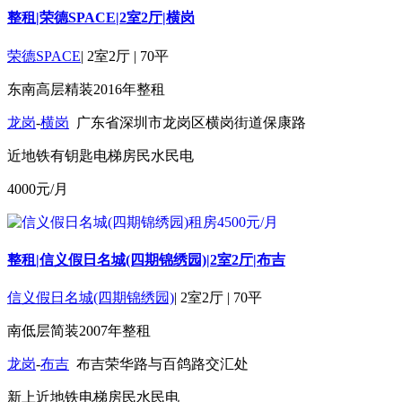
整租|荣德SPACE|2室2厅|横岗
荣德SPACE
|
2室2厅
|
70平
东南
高层
精装
2016年
整租
龙岗
-
横岗
广东省深圳市龙岗区横岗街道保康路
近地铁
有钥匙
电梯房
民水民电
4000
元/月
整租|信义假日名城(四期锦绣园)|2室2厅|布吉
信义假日名城(四期锦绣园)
|
2室2厅
|
70平
南
低层
简装
2007年
整租
龙岗
-
布吉
布吉荣华路与百鸽路交汇处
新上
近地铁
电梯房
民水民电