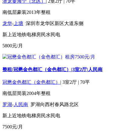
潜龙曼海宁（北区）
|
2室2厅
|
70平
南
低层
豪装
2013年
整租
龙华
-
上塘
深圳市龙华区新区大道东侧
新上
近地铁
电梯房
民水民电
5800
元/月
整租|冠懋金色都汇（金色都汇）|3室2厅|人民南
冠懋金色都汇（金色都汇）
|
3室2厅
|
70平
南
低层
简装
2004年
整租
罗湖
-
人民南
罗湖向西村春风路北区
新上
近地铁
电梯房
民水民电
7500
元/月