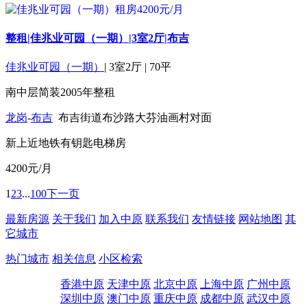
整租|佳兆业可园（一期）|3室2厅|布吉
佳兆业可园（一期）
|
3室2厅
|
70平
南
中层
简装
2005年
整租
龙岗
-
布吉
布吉街道布沙路大芬油画村对面
新上
近地铁
有钥匙
电梯房
4200
元/月
1
2
3
...
100
下一页
最新房源
关于我们
加入中原
联系我们
友情链接
网站地图
其
它城市
热门城市
相关信息
小区检索
香港中原
天津中原
北京中原
上海中原
广州中原
深圳中原
澳门中原
重庆中原
成都中原
武汉中原