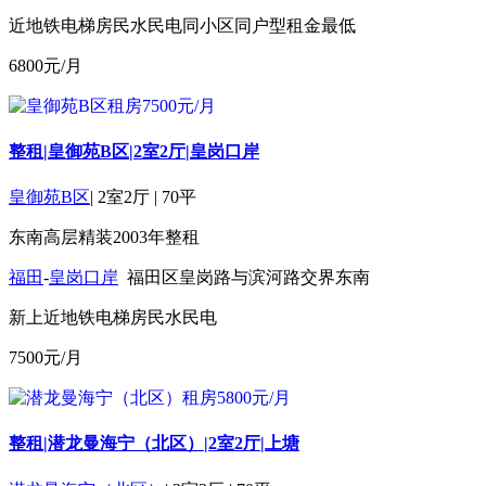
近地铁
电梯房
民水民电
同小区同户型租金最低
6800
元/月
整租|皇御苑B区|2室2厅|皇岗口岸
皇御苑B区
|
2室2厅
|
70平
东南
高层
精装
2003年
整租
福田
-
皇岗口岸
福田区皇岗路与滨河路交界东南
新上
近地铁
电梯房
民水民电
7500
元/月
整租|潜龙曼海宁（北区）|2室2厅|上塘