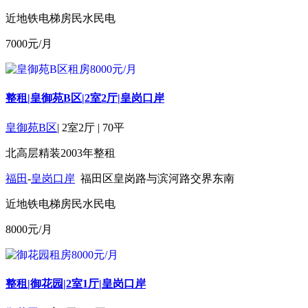
近地铁
电梯房
民水民电
7000
元/月
整租|皇御苑B区|2室2厅|皇岗口岸
皇御苑B区
|
2室2厅
|
70平
北
高层
精装
2003年
整租
福田
-
皇岗口岸
福田区皇岗路与滨河路交界东南
近地铁
电梯房
民水民电
8000
元/月
整租|御花园|2室1厅|皇岗口岸