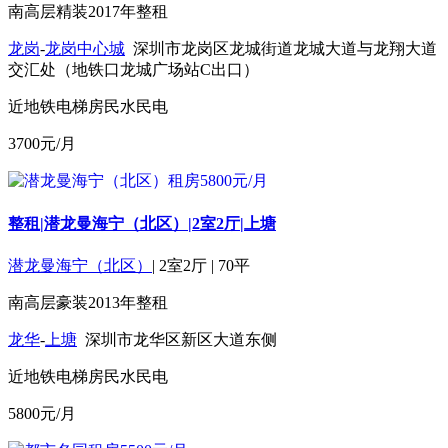
南
高层
精装
2017年
整租
龙岗
-
龙岗中心城
深圳市龙岗区龙城街道龙城大道与龙翔大道
交汇处（地铁口龙城广场站C出口）
近地铁
电梯房
民水民电
3700
元/月
整租|潜龙曼海宁（北区）|2室2厅|上塘
潜龙曼海宁（北区）
|
2室2厅
|
70平
南
高层
豪装
2013年
整租
龙华
-
上塘
深圳市龙华区新区大道东侧
近地铁
电梯房
民水民电
5800
元/月