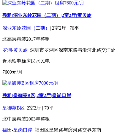
整租|深业东岭花园（二期）|2室2厅|黄贝岭
深业东岭花园（二期）
|
2室2厅
|
70平
北
高层
精装
2017年
整租
罗湖
-
黄贝岭
深圳市罗湖区深南东路与沿河北路交汇处
近地铁
电梯房
民水民电
7600
元/月
整租|皇御苑B区|2室2厅|皇岗口岸
皇御苑B区
|
2室2厅
|
70平
北
中层
精装
2003年
整租
福田
-
皇岗口岸
福田区皇岗路与滨河路交界东南